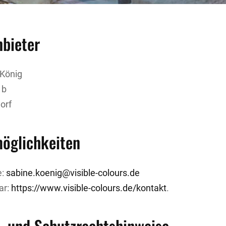
nbieter
 König
 b
orf
öglichkeiten
e:
sabine.koenig@visible-colours.de
ar:
https://www.visible-colours.de/kontakt
.
- und Schutzrechtshinweise