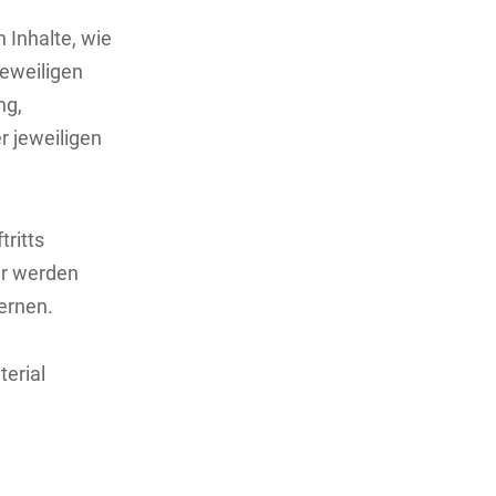
n Inhalte, wie
jeweiligen
ng,
r jeweiligen
tritts
ir werden
ernen.
terial