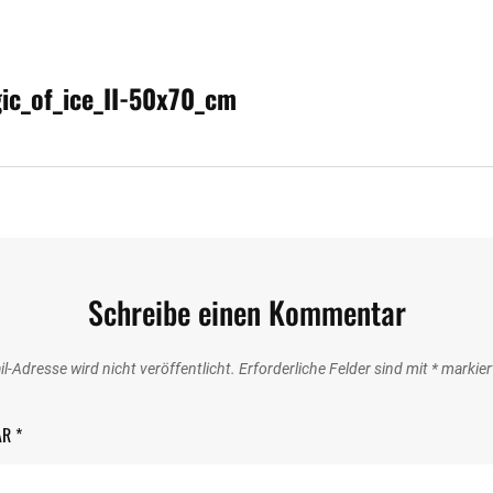
avigation
ic_of_ice_II-50x70_cm
Schreibe einen Kommentar
l-Adresse wird nicht veröffentlicht.
Erforderliche Felder sind mit
*
markier
AR
*