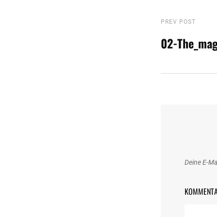
Beitragsn
Previous
PREV POST
Post
02-The_mag
Deine E-Mai
KOMMENT