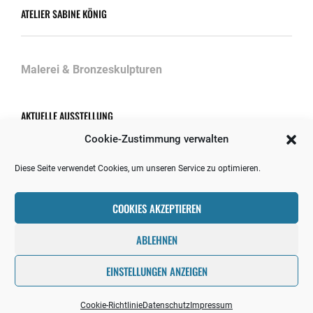
ATELIER SABINE KÖNIG
Malerei & Bronzeskulpturen
AKTUELLE AUSSTELLUNG
Cookie-Zustimmung verwalten
Diese Seite verwendet Cookies, um unseren Service zu optimieren.
Ausstellungen/Projekte 2026
30. April 2026
COOKIES AKZEPTIEREN
ABLEHNEN
EINSTELLUNGEN ANZEIGEN
Copyright © 2026
VISIBLE COLOURS
Datenschutz
|
Shutter
Up By
Catch Themes
Cookie-Richtlinie
Datenschutz
Impressum