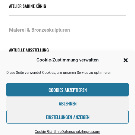
ATELIER SABINE KÖNIG
Malerei & Bronzeskulpturen
AKTUELLE AUSSTELLUNG
Cookie-Zustimmung verwalten
Diese Seite verwendet Cookies, um unseren Service zu optimieren.
Ausstellungen/Projekte 2026
30. April 2026
COOKIES AKZEPTIEREN
ABLEHNEN
EINSTELLUNGEN ANZEIGEN
Copyright © 2026
VISIBLE COLOURS
Datenschutz
|
Shutter
Up By
Catch Themes
Cookie-Richtlinie
Datenschutz
Impressum