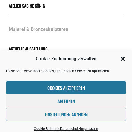
ATELIER SABINE KÖNIG
Malerei & Bronzeskulpturen
AKTUELLE AUSSTELLUNG
Cookie-Zustimmung verwalten
Diese Seite verwendet Cookies, um unseren Service zu optimieren.
Ausstellungen/Projekte 2026
30. April 2026
COOKIES AKZEPTIEREN
ABLEHNEN
EINSTELLUNGEN ANZEIGEN
Copyright © 2026
VISIBLE COLOURS
Datenschutz
|
Shutter
Up By
Catch Themes
Cookie-Richtlinie
Datenschutz
Impressum