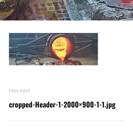
Beitragsnavigation
Previous
PREV POST
Post
cropped-Header-1-2000×900-1-1.jpg